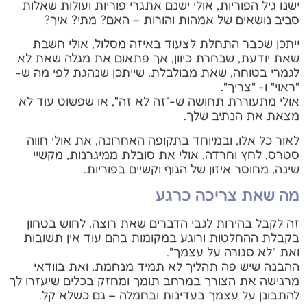
ישנו גיל הפוריות, אולי ישנם אתגרי פוריות ועולות שאלות
סביב נושאים של אמהות והורות – האם? מתי? איך?
ייתכן שכבר התחלת לצעוד באיזה מסלול, אולי חשבת
שאת יודעת, שבחרת כיוון, אך פתאום את מגלה שאת לא
לגמרי בטוחה, שאת מבולבלת, שייתכן שנהגת לפי מה ש-
"ראוי" ו- "צריך".
אולי מתעוררת תחושה ש-"זה לא זה", או שפשוט עוד לא
מצאת את הנתיב שלך.
לאור כל אלו, ובמיוחד בתקופה האחרונה, את אולי חווה
סטרס, לחץ וחרדה. אולי את סובלת ממיגרנות, מקשיי
שינה, מחוסר איזון של הגוף וקשיים בפוריות.
מה שאת צריכה כרגע
זה לקבל בהירות לגבי הדברים שאת רוצה, לחוש בטחון
בקבלת ההחלטות ורוגע במקומות בהם עוד אין תשובות
ואת "לא סגורה על עצמך".
ההבנה שיש פה תהליך לא תמיד מנחמת, ואת בוודאי
מרגישה את הצורך במרחב תומך ומחזק בכלים שיעזרו לך
להתבונן על עצמך בעדינות ובחמלה – גם כשלא קל.