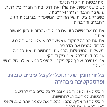
ומתגבשות תוך כדי תנועה.
נשים שמחפשת את קולן ואת דרכן בתוך חברה ביקורתית
שיש בה הרבה "צריך" ו-"חייבת",
כשברקע ציפיות של ההורים, המשפחה, בני ובנות הזוג,
החברים והחברות.
אם גם את אישה כזו, אם המילים שכתובות כאן פוגשות
אותך,
אם את כמהה למקום שאפשר לבוא אליו ולנשום לרגע,
לפרוק, להניח את הדברים:
השאלות, המשאלות, הרגשות, המחשבות, את כל מה
שמכביד ומבלבל, או מציק ודוחק:
אני מזמינה אותך לקליניקה – לטיפול רגשי או לטיפול רגשי
משולב.
בליווי תומך שלי תוכלי לקבל עיניים טובות
ופרספקטיבה מבהירה
תוכלי לאזן ולתמוך בגוף וגם לקבל כלים כדי להקשיב
לרגשות, למחשבות, לתחושות.
תוכלי לחזור אליך, להבין ולהכיר את עצמך יותר טוב, ולאט
לאט למצוא את דרכך –