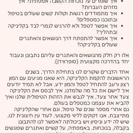
איך שומרים על נוכחות הקשבה אמפתית? איך
מזהים העברות?
איך מתמודדים רגשות וקולות קשים שעולים בטיפול
ובתוכנו כמטפלים?
איך אפשר לטפל ולא להרגיש לגמרי לבד בקליניקה
ובתהליך?
איך אפשר להתפתח דרך הנושאים והאתגרים
שעולים בקליניקה?
אלו רק חלק מהנושאים והאתגרים עליהם נתבונן ונעבוד
יחד בהדרכה מקצועית (סופרוויז'ן).
אחד הדברים שקורים לנו בתחילת הדרך, בשנים
הראשונות להקמת הקליניקה, היא שאנו מגיעים עם המון
רצון ורעב להתחיל לטפל והמון ידע, אבל לא תמיד יודעים
איך ליישם את כל מה שלמדנו, איך לבסס את הקליניקה
צעד אחר צעד, איך לגבש את הזהות הטיפולית שלנו ואיך
להביא את עצמנו כמטפלים בעולם.
גם אחרי מספר שנים של טיפול, וגם אחרי שהקליניקה
מתייצבת, אנו זקוקים לליווי מקצועי, לעוד עין חיצונית לנו,
שיש לה ידע וניסיון ויש ביכולתה לאפשר לנו להתבונן
בקבלה, בנוכחות, באמפתיה, על קשיים ואתגרים שפוגשים