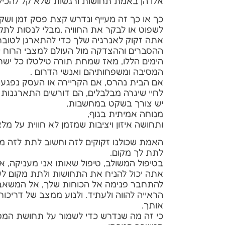
אלו הן באמת תחושות ורגשות שלא קל להכיל
כך או כך זה מעייף ונדרש קצת פסק זמן ושקט.
לשפוט או לבקר את החוויה ,מבלי לנסות לתקן
אתה זקוק לאנרגיה שלך כדי להתארגן לטובת
ההסברים וההצדקה מול העולם למצבי הרוח ש
הימים הללו, מאז שמחת תורה טילטלו כל ישר
המסיבה ומשפחותיהם ואנשי הדרום .
אם הבית נהרס, אם הקריירה או העסק נפגעו,
לחיי שיגרה מבלבלים, הם דורשים התארגנות 
יש צורך בשקט במחשבות,
מנוחה אמיתית בגוף,
ותחושה איזון ויציבות שמזמן לא חווית על מלא
האמת שכולנו זקוקים לזה וחשוב לתת לזה מק
לתת לך מקום.
בטיפול המשולב, טיפול שאותו אני מעניקה, 
אתה יכול להניח את התחושות ולתת מקום ל
להתחבר פנימה אל הכוחות שלך, אל המשאבים
הראייה להווה ולעתיד. ולנוע ממצב של דריכ
אותך.
כי זה מה שנדרש כדי לשמור על תחושת המסו